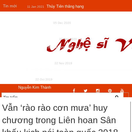
Tin mới
Thủy Tiên thăng hạng
11 Jan 2021
nhan sắc – Thay đổi diện mạo 180 độ
nhờ Niềng răng
Vì
05 Dec 2020
sao mọi người đổ xô tìm kiếm Đồ
Đồng Hưng Thịnh?
40
27 Nov 2020
tuổi da vẫn nhẵn thín không nếp nhăn
- Manager Hoàng Thủy hé lộ bí kíp chỉ
2 phút mỗi ngày
Quy
22 Nov 2019
luật ngầm trong trường đời -
2020
Lượm - Tố Hữu /
22 Oct 2019
Nguyễn Kim Thành
Vẫn ‘rào rào cơn mưa’ huy
chương trong Liên hoan Sân