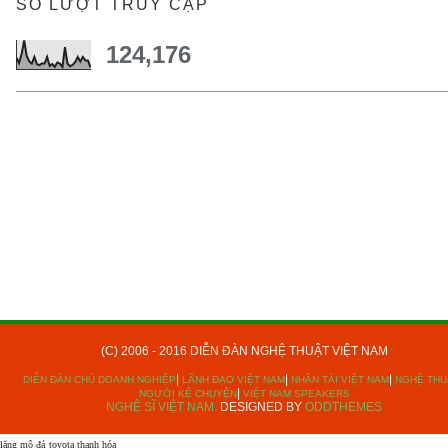
SỐ LƯỢT TRUY CẬP
124,176
(C) 2006 - 2016 DIỄN ĐÀN NGHỆ THUẬT VIỆT NAM
|
|
|
DIỄN ĐÀN CHỦ DOANH NGHIỆP
LÃNH ĐẠO VIỆT NAM
NHÂN TÀI VIỆT NAM
NGHỆ TH
|
NGƯỜI KỂ CHUYỆN
VIỆT NAM SPEAKERS
NGHỆ SĨ VIỆT NAM.
DESIGNED BY
ODDTHEMES
lăng mộ đá
toyota thanh hóa