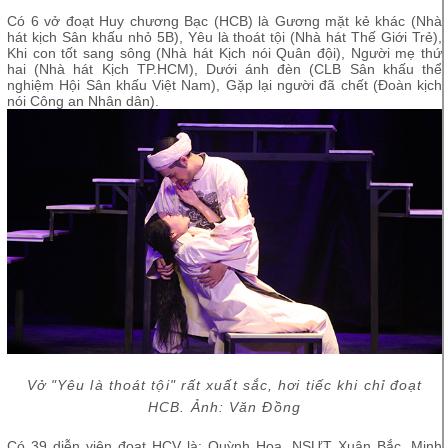
Có 6 vở đoạt Huy chương Bạc (HCB) là Gương mặt kẻ khác (Nhà
hát kịch Sân khấu nhỏ 5B), Yêu là thoát tội (Nhà hát Thế Giới Trẻ),
Khi con tốt sang sông (Nhà hát Kịch nói Quân đội), Người mẹ thứ
hai (Nhà hát Kịch TP.HCM), Dưới ánh đèn (CLB Sân khấu thể
nghiệm Hội Sân khấu Việt Nam), Gặp lại người đã chết (Đoàn kịch
nói Công an Nhân dân).
Vở "Yêu là thoát tội" rất xuất sắc, hơi tiếc khi chỉ đoạt
HCB. Ảnh: Văn Đồng
Có 39 diễn viên đoạt HCV là: Quỳnh Hoa, NSƯT Xuân Bắc, Minh