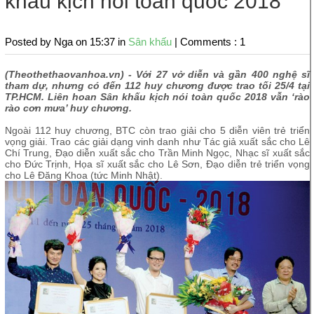
khấu kịch nói toàn quốc 2018
Posted by Nga
on 15:37 in
Sân khấu
|
Comments : 1
(Theothethaovanhoa.vn) - Với 27 vở diễn và gần 400 nghệ sĩ
tham dự, nhưng có đến 112 huy chương được trao tối 25/4 tại
TP.HCM. Liên hoan Sân khấu kịch nói toàn quốc 2018 vẫn ‘rào
rào cơn mưa’ huy chương.
Ngoài 112 huy chương, BTC còn trao giải cho 5 diễn viên trẻ triển
vọng giải. Trao các giải dạng vinh danh như Tác giả xuất sắc cho Lê
Chí Trung, Đạo diễn xuất sắc cho Trần Minh Ngọc, Nhạc sĩ xuất sắc
cho Đức Trịnh, Họa sĩ xuất sắc cho Lê Sơn, Đạo diễn trẻ triển vọng
cho Lê Đăng Khoa (tức Minh Nhật).