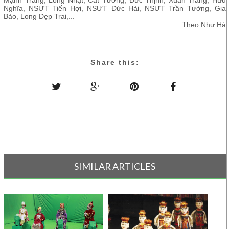
Mạnh Tràng, Long Nhật, Cát Tường, Đức Thịnh, Xuân Trang, Hữu
Nghĩa, NSƯT Tiến Hợi, NSƯT Đức Hải, NSƯT Trần Tường, Gia
Bảo, Long Đẹp Trai,...
Theo Như Hà
Share this:
SIMILAR ARTICLES