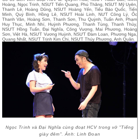
Hoàng, Ngọc Trinh, NSƯT Tiến Quang, Phú Thăng, NSƯT Mỹ Uyên,
Thanh Lê, Hoàng Dũng, NSƯT Hoàng Yến, Tiểu Bảo Quốc, Tiến
Minh, Quý Bình, Hồng Lê, NSƯT Hoài Linh, NƯT Công Lý, Ốc
Thanh Vân, Hoàng Sơn, Thanh Sơn, Thu Quỳnh, Tuấn Anh, Phạm
Huy Thục, Minh Nhí, Huỳnh Phương, Thanh Tùng, Thanh Thủy,
NSƯT Hồng Tuấn, Đại Nghĩa, Công Vượng, Mai Phương, Hoàng
Sơn, Việt Hà, NSƯT Vương Huỳnh, NSƯT Đàm Loan, Phương Nga,
Quang Nhất, NSƯT Trịnh Kim Chi, NSƯT Thúy Phương, Anh Quân.
Ngọc Trinh và Đại Nghĩa cùng đoạt HCV trong vở "Tiếng
giày đêm". Ảnh: Linh Đoan