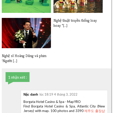
Táo quân 2016: Trang phục của
Nghệ thuật truyền thống loay
Bắc Đ[...]
hoay “[...]
Nghệ sĩ Hoàng Dũng và phim
‘Người [...]
1 nhận xét :
lúc 18:19 4 tháng 3, 2022
Nặc danh
Borgata Hotel Casino & Spa - MapYRO
Find Borgata Hotel Casino & Spa, Atlantic City (New
Jersey) with map. 100 photos and 3390
제주도 출장샵