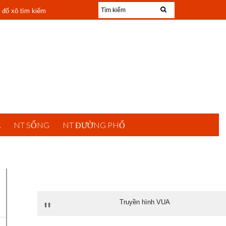
 đổ xô tìm kiếm
 mỗi ngày
22
A
NT SỐNG
NT ĐƯỜNG PHỐ
Truyền hình VUA