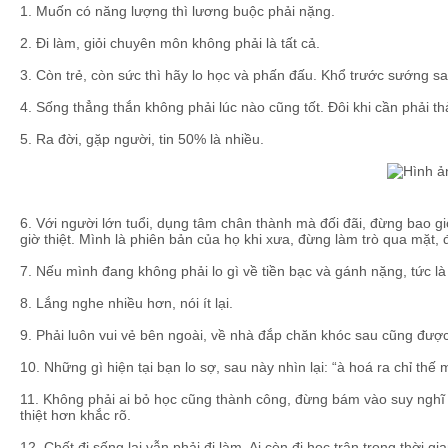
1. Muốn có năng lượng thì lương buộc phải nặng.
2. Đi làm, giỏi chuyên môn không phải là tất cả.
3. Còn trẻ, còn sức thì hãy lo học và phấn đấu. Khổ trước sướng sa
4. Sống thẳng thắn không phải lúc nào cũng tốt. Đôi khi cần phải t
5. Ra đời, gặp người, tin 50% là nhiều.
6. Với người lớn tuổi, dụng tâm chân thành mà đối đãi, đừng bao g
giờ thiệt. Mình là phiên bản của họ khi xưa, đừng làm trò qua mặt, 
7. Nếu mình đang không phải lo gì về tiền bạc và gánh nặng, tức là
8. Lắng nghe nhiều hơn, nói ít lại.
9. Phải luôn vui vẻ bên ngoài, về nhà đắp chăn khóc sau cũng được
10. Những gì hiện tại bạn lo sợ, sau này nhìn lại: “à hoá ra chỉ thế m
11. Không phải ai bỏ học cũng thành công, đừng bám vào suy nghĩ “
thiệt hơn khắc rõ.
12. Chết đi sống lại vẫn phải đi làm. Ai còn đi học trân trọng thời g