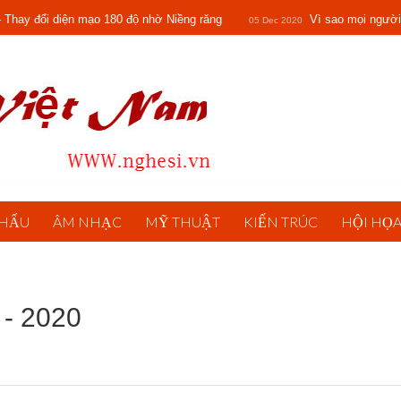
 Thay đổi diện mạo 180 độ nhờ Niềng răng
Vì sao mọi người
05 Dec 2020
 vẫn nhẵn thín không nếp nhăn - Manager Hoàng Thủy hé lộ bí kíp chỉ 2 phút
Lượm - Tố Hữu / Nguyễn Kim Thành
22 Oct 2019
KHẤU
ÂM NHẠC
MỸ THUẬT
KIẾN TRÚC
HỘI HỌ
 - 2020