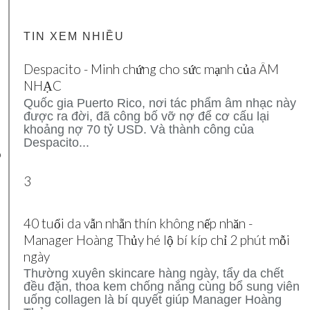
TIN XEM NHIỀU
Despacito - Minh chứng cho sức mạnh của ÂM
NHẠC
Quốc gia Puerto Rico, nơi tác phẩm âm nhạc này
được ra đời, đã công bố vỡ nợ để cơ cấu lại
khoảng nợ 70 tỷ USD. Và thành công của
Despacito...
o
3
40 tuổi da vẫn nhẵn thín không nếp nhăn -
Manager Hoàng Thủy hé lộ bí kíp chỉ 2 phút mỗi
ngày
Thường xuyên skincare hàng ngày, tẩy da chết
đều đặn, thoa kem chống nắng cùng bổ sung viên
uống collagen là bí quyết giúp Manager Hoàng