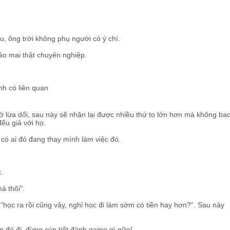
u, ông trời không phụ người có ý chí.
hảo mai thật chuyên nghiệp.
iờ lừa dối, sau này sẽ nhận lại được nhiều thứ to lớn hơn mà không ba
đểu giả với họ.
 có ai đó đang thay mình làm việc đó.
.
à thôi”.
học ra rồi cũng vậy, nghỉ học đi làm sớm có tiền hay hơn?”. Sau này
ian đó đi, đừng cúp tiết đánh game gì nữa!