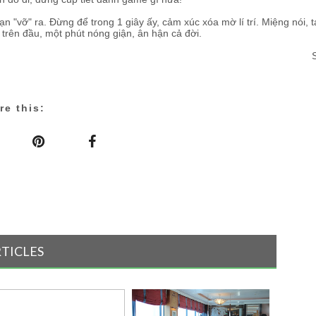
ạn "vỡ" ra. Đừng để trong 1 giây ấy, cảm xúc xóa mờ lí trí. Miệng nói, t
trên đầu, một phút nóng giận, ân hận cả đời.
re this:
RTICLES