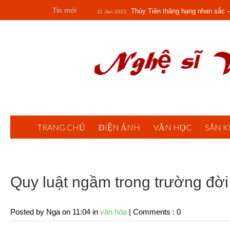
Tin mới
Thủy Tiên thăng hạng nhan sắc –
11 Jan 2021
Đồ Đồng Hưng Thịnh?
40 tuổi da
27 Nov 2020
Quy luật ngầm trong trường đời - 2020
Nov 2019
TRANG CHỦ
ĐIỆN ẢNH
VĂN HỌC
SÂN 
Quy luật ngầm trong trường đời
Posted by Nga
on 11:04 in
văn hóa
|
Comments : 0