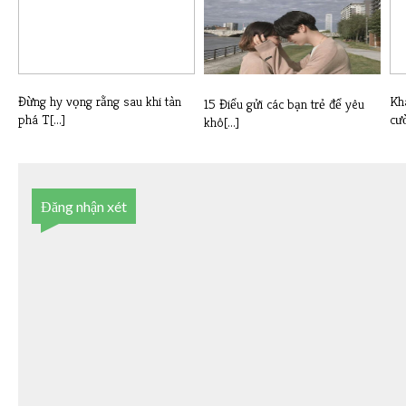
Đừng hy vọng rằng sau khi tàn
Kh
15 Điểu gửi các bạn trẻ để yêu
phá T[...]
cườ
khô[...]
Đăng nhận xét