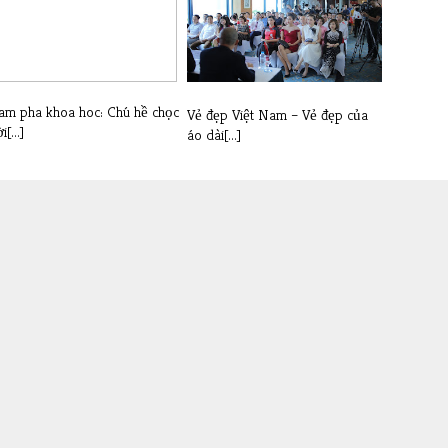
am pha khoa hoc: Chú hề chọc
Vẻ đẹp Việt Nam – Vẻ đẹp của
i[...]
áo dài[...]